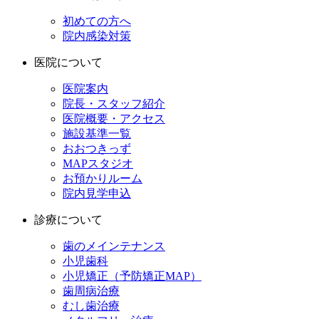
初めての方へ
院内感染対策
医院について
医院案内
院長・スタッフ紹介
医院概要・アクセス
施設基準一覧
おおつきっず
MAPスタジオ
お預かりルーム
院内見学申込
診療について
歯のメインテナンス
小児歯科
小児矯正（予防矯正MAP）
歯周病治療
むし歯治療