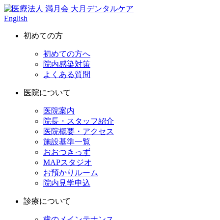
English
初めての方
初めての方へ
院内感染対策
よくある質問
医院について
医院案内
院長・スタッフ紹介
医院概要・アクセス
施設基準一覧
おおつきっず
MAPスタジオ
お預かりルーム
院内見学申込
診療について
歯のメインテナンス