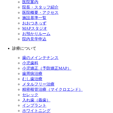
医院案内
院長・スタッフ紹介
医院概要・アクセス
施設基準一覧
おおつきっず
MAPスタジオ
お預かりルーム
院内見学申込
診療について
歯のメインテナンス
小児歯科
小児矯正（予防矯正MAP）
歯周病治療
むし歯治療
メタルフリー治療
精密根管治療（マイクロエンド）
セレック
入れ歯（義歯）
インプラント
ホワイトニング