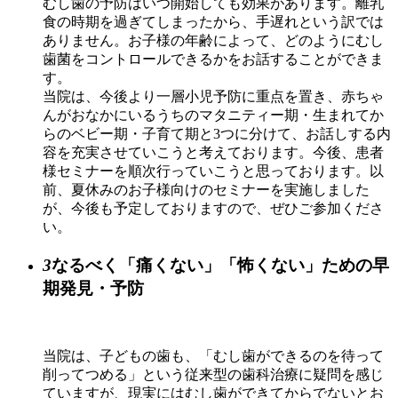
むし歯の予防はいつ開始しても効果があります。離乳
食の時期を過ぎてしまったから、手遅れという訳では
ありません。お子様の年齢によって、どのようにむし
歯菌をコントロールできるかをお話することができま
す。
当院は、今後より一層小児予防に重点を置き、赤ちゃ
んがおなかにいるうちのマタニティー期・生まれてか
らのベビー期・子育て期と3つに分けて、お話しする内
容を充実させていこうと考えております。今後、患者
様セミナーを順次行っていこうと思っております。以
前、夏休みのお子様向けのセミナーを実施しました
が、今後も予定しておりますので、ぜひご参加くださ
い。
3
なるべく「痛くない」「怖くない」ための早
期発見・予防
当院は、子どもの歯も、「むし歯ができるのを待って
削ってつめる」という従来型の歯科治療に疑問を感じ
ていますが、現実にはむし歯ができてからでないとお