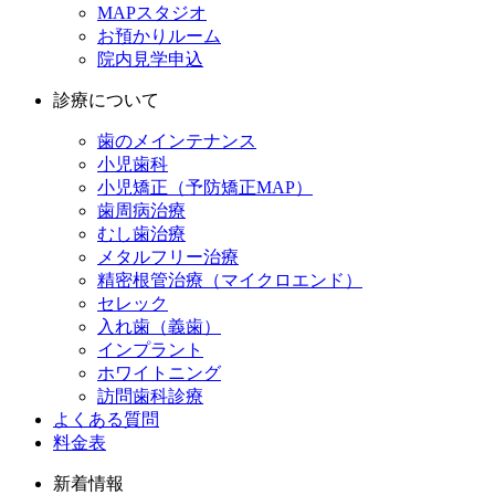
MAPスタジオ
お預かりルーム
院内見学申込
診療について
歯のメインテナンス
小児歯科
小児矯正（予防矯正MAP）
歯周病治療
むし歯治療
メタルフリー治療
精密根管治療（マイクロエンド）
セレック
入れ歯（義歯）
インプラント
ホワイトニング
訪問歯科診療
よくある質問
料金表
新着情報