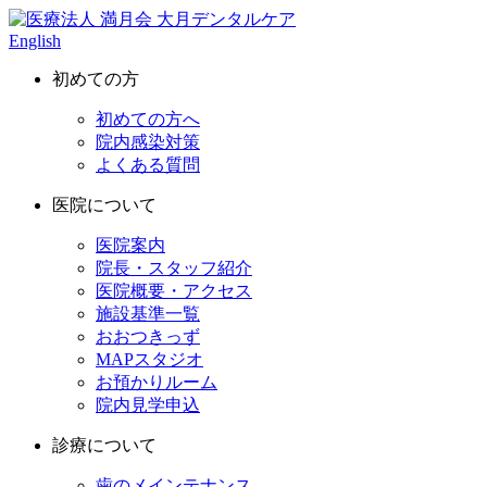
English
初めての方
初めての方へ
院内感染対策
よくある質問
医院について
医院案内
院長・スタッフ紹介
医院概要・アクセス
施設基準一覧
おおつきっず
MAPスタジオ
お預かりルーム
院内見学申込
診療について
歯のメインテナンス