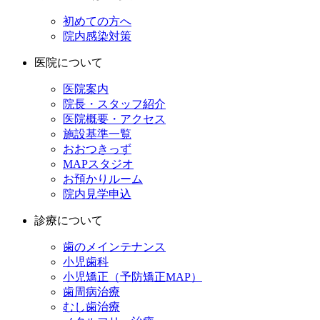
初めての方へ
院内感染対策
医院について
医院案内
院長・スタッフ紹介
医院概要・アクセス
施設基準一覧
おおつきっず
MAPスタジオ
お預かりルーム
院内見学申込
診療について
歯のメインテナンス
小児歯科
小児矯正（予防矯正MAP）
歯周病治療
むし歯治療