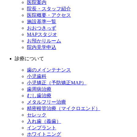
医院案内
院長・スタッフ紹介
医院概要・アクセス
施設基準一覧
おおつきっず
MAPスタジオ
お預かりルーム
院内見学申込
診療について
歯のメインテナンス
小児歯科
小児矯正（予防矯正MAP）
歯周病治療
むし歯治療
メタルフリー治療
精密根管治療（マイクロエンド）
セレック
入れ歯（義歯）
インプラント
ホワイトニング