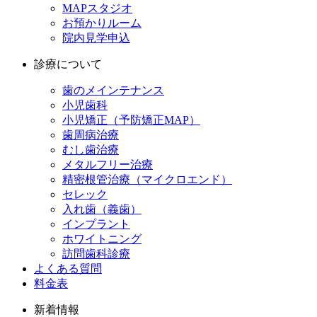
MAPスタジオ
お預かりルーム
院内見学申込
診療について
歯のメインテナンス
小児歯科
小児矯正（予防矯正MAP）
歯周病治療
むし歯治療
メタルフリー治療
精密根管治療（マイクロエンド）
セレック
入れ歯（義歯）
インプラント
ホワイトニング
訪問歯科診療
よくある質問
料金表
新着情報