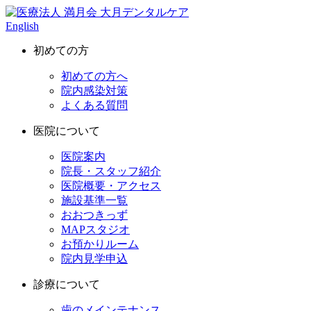
English
初めての方
初めての方へ
院内感染対策
よくある質問
医院について
医院案内
院長・スタッフ紹介
医院概要・アクセス
施設基準一覧
おおつきっず
MAPスタジオ
お預かりルーム
院内見学申込
診療について
歯のメインテナンス