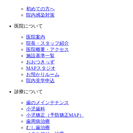
初めての方へ
院内感染対策
医院について
医院案内
院長・スタッフ紹介
医院概要・アクセス
施設基準一覧
おおつきっず
MAPスタジオ
お預かりルーム
院内見学申込
診療について
歯のメインテナンス
小児歯科
小児矯正（予防矯正MAP）
歯周病治療
むし歯治療