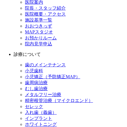
医院案内
院長・スタッフ紹介
医院概要・アクセス
施設基準一覧
おおつきっず
MAPスタジオ
お預かりルーム
院内見学申込
診療について
歯のメインテナンス
小児歯科
小児矯正（予防矯正MAP）
歯周病治療
むし歯治療
メタルフリー治療
精密根管治療（マイクロエンド）
セレック
入れ歯（義歯）
インプラント
ホワイトニング