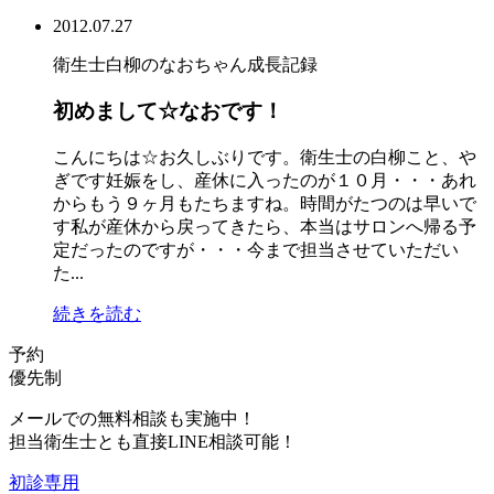
2012.07.27
衛生士白柳のなおちゃん成長記録
初めまして☆なおです！
こんにちは☆お久しぶりです。衛生士の白柳こと、や
ぎです妊娠をし、産休に入ったのが１０月・・・あれ
からもう９ヶ月もたちますね。時間がたつのは早いで
す私が産休から戻ってきたら、本当はサロンへ帰る予
定だったのですが・・・今まで担当させていただい
た...
続きを読む
予約
優先制
メールでの無料相談も実施中！
担当衛生士とも直接LINE相談可能！
初診専用