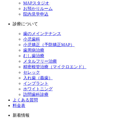
MAPスタジオ
お預かりルーム
院内見学申込
診療について
歯のメインテナンス
小児歯科
小児矯正（予防矯正MAP）
歯周病治療
むし歯治療
メタルフリー治療
精密根管治療（マイクロエンド）
セレック
入れ歯（義歯）
インプラント
ホワイトニング
訪問歯科診療
よくある質問
料金表
新着情報