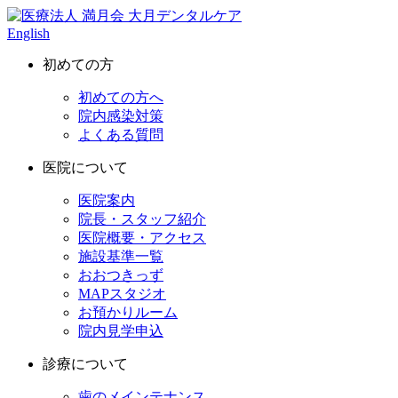
English
初めての方
初めての方へ
院内感染対策
よくある質問
医院について
医院案内
院長・スタッフ紹介
医院概要・アクセス
施設基準一覧
おおつきっず
MAPスタジオ
お預かりルーム
院内見学申込
診療について
歯のメインテナンス