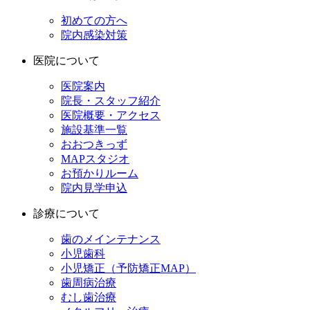
初めての方へ
院内感染対策
医院について
医院案内
院長・スタッフ紹介
医院概要・アクセス
施設基準一覧
おおつきっず
MAPスタジオ
お預かりルーム
院内見学申込
診療について
歯のメインテナンス
小児歯科
小児矯正（予防矯正MAP）
歯周病治療
むし歯治療