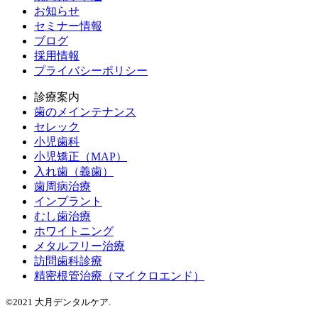
お知らせ
セミナー情報
ブログ
採用情報
プライバシーポリシー
診療案内
歯のメインテナンス
セレック
小児歯科
小児矯正（MAP）
入れ歯（義歯）
歯周病治療
インプラント
むし歯治療
ホワイトニング
メタルフリー治療
訪問歯科診療
精密根管治療（マイクロエンド）
©2021 大月デンタルケア.