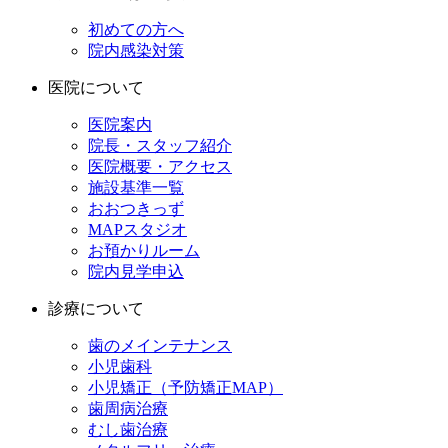
初めての方へ
院内感染対策
医院について
医院案内
院長・スタッフ紹介
医院概要・アクセス
施設基準一覧
おおつきっず
MAPスタジオ
お預かりルーム
院内見学申込
診療について
歯のメインテナンス
小児歯科
小児矯正（予防矯正MAP）
歯周病治療
むし歯治療