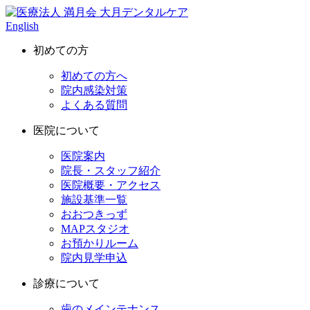
English
初めての方
初めての方へ
院内感染対策
よくある質問
医院について
医院案内
院長・スタッフ紹介
医院概要・アクセス
施設基準一覧
おおつきっず
MAPスタジオ
お預かりルーム
院内見学申込
診療について
歯のメインテナンス