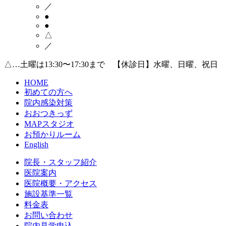
／
●
●
△
／
△…土曜は13:30〜17:30まで 【休診日】水曜、日曜、祝日
HOME
初めての方へ
院内感染対策
おおつきっず
MAPスタジオ
お預かりルーム
English
院長・スタッフ紹介
医院案内
医院概要・アクセス
施設基準一覧
料金表
お問い合わせ
院内見学申込