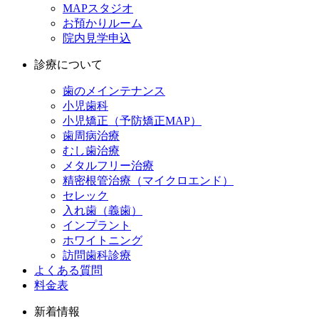
MAPスタジオ
お預かりルーム
院内見学申込
診療について
歯のメインテナンス
小児歯科
小児矯正（予防矯正MAP）
歯周病治療
むし歯治療
メタルフリー治療
精密根管治療（マイクロエンド）
セレック
入れ歯（義歯）
インプラント
ホワイトニング
訪問歯科診療
よくある質問
料金表
新着情報