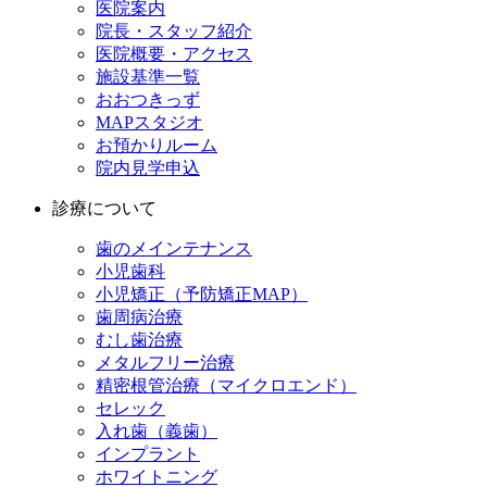
医院案内
院長・スタッフ紹介
医院概要・アクセス
施設基準一覧
おおつきっず
MAPスタジオ
お預かりルーム
院内見学申込
診療について
歯のメインテナンス
小児歯科
小児矯正（予防矯正MAP）
歯周病治療
むし歯治療
メタルフリー治療
精密根管治療（マイクロエンド）
セレック
入れ歯（義歯）
インプラント
ホワイトニング