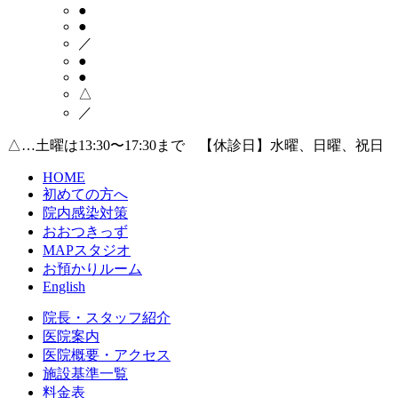
●
●
／
●
●
△
／
△…土曜は13:30〜17:30まで 【休診日】水曜、日曜、祝日
HOME
初めての方へ
院内感染対策
おおつきっず
MAPスタジオ
お預かりルーム
English
院長・スタッフ紹介
医院案内
医院概要・アクセス
施設基準一覧
料金表