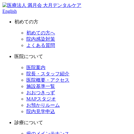
English
初めての方
初めての方へ
院内感染対策
よくある質問
医院について
医院案内
院長・スタッフ紹介
医院概要・アクセス
施設基準一覧
おおつきっず
MAPスタジオ
お預かりルーム
院内見学申込
診療について
歯のメインテナンス