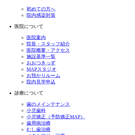
初めての方へ
院内感染対策
医院について
医院案内
院長・スタッフ紹介
医院概要・アクセス
施設基準一覧
おおつきっず
MAPスタジオ
お預かりルーム
院内見学申込
診療について
歯のメインテナンス
小児歯科
小児矯正（予防矯正MAP）
歯周病治療
むし歯治療