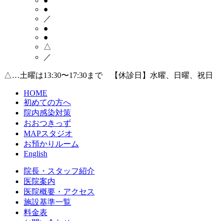
●
●
／
●
●
△
／
△…土曜は13:30〜17:30まで 【休診日】水曜、日曜、祝日
HOME
初めての方へ
院内感染対策
おおつきっず
MAPスタジオ
お預かりルーム
English
院長・スタッフ紹介
医院案内
医院概要・アクセス
施設基準一覧
料金表