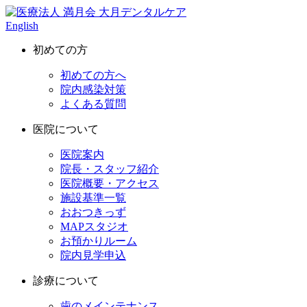
English
初めての方
初めての方へ
院内感染対策
よくある質問
医院について
医院案内
院長・スタッフ紹介
医院概要・アクセス
施設基準一覧
おおつきっず
MAPスタジオ
お預かりルーム
院内見学申込
診療について
歯のメインテナンス