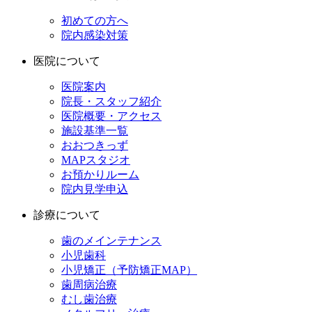
初めての方へ
院内感染対策
医院について
医院案内
院長・スタッフ紹介
医院概要・アクセス
施設基準一覧
おおつきっず
MAPスタジオ
お預かりルーム
院内見学申込
診療について
歯のメインテナンス
小児歯科
小児矯正（予防矯正MAP）
歯周病治療
むし歯治療