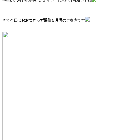
今年のGWは天気がいいようで、お出かけ日和ですね
さて今日は
おおつきっず通信５月号
のご案内です