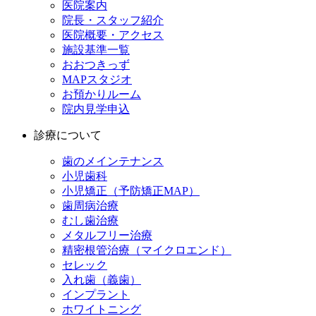
医院案内
院長・スタッフ紹介
医院概要・アクセス
施設基準一覧
おおつきっず
MAPスタジオ
お預かりルーム
院内見学申込
診療について
歯のメインテナンス
小児歯科
小児矯正（予防矯正MAP）
歯周病治療
むし歯治療
メタルフリー治療
精密根管治療（マイクロエンド）
セレック
入れ歯（義歯）
インプラント
ホワイトニング