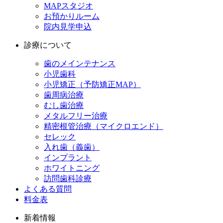
MAPスタジオ
お預かりルーム
院内見学申込
診療について
歯のメインテナンス
小児歯科
小児矯正（予防矯正MAP）
歯周病治療
むし歯治療
メタルフリー治療
精密根管治療（マイクロエンド）
セレック
入れ歯（義歯）
インプラント
ホワイトニング
訪問歯科診療
よくある質問
料金表
新着情報