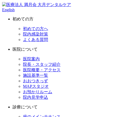
English
初めての方
初めての方へ
院内感染対策
よくある質問
医院について
医院案内
院長・スタッフ紹介
医院概要・アクセス
施設基準一覧
おおつきっず
MAPスタジオ
お預かりルーム
院内見学申込
診療について
歯のメインテナンス