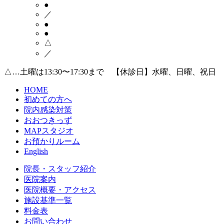
●
／
●
●
△
／
△…土曜は13:30〜17:30まで 【休診日】水曜、日曜、祝日
HOME
初めての方へ
院内感染対策
おおつきっず
MAPスタジオ
お預かりルーム
English
院長・スタッフ紹介
医院案内
医院概要・アクセス
施設基準一覧
料金表
お問い合わせ