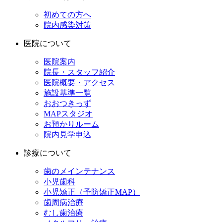
初めての方へ
院内感染対策
医院について
医院案内
院長・スタッフ紹介
医院概要・アクセス
施設基準一覧
おおつきっず
MAPスタジオ
お預かりルーム
院内見学申込
診療について
歯のメインテナンス
小児歯科
小児矯正（予防矯正MAP）
歯周病治療
むし歯治療