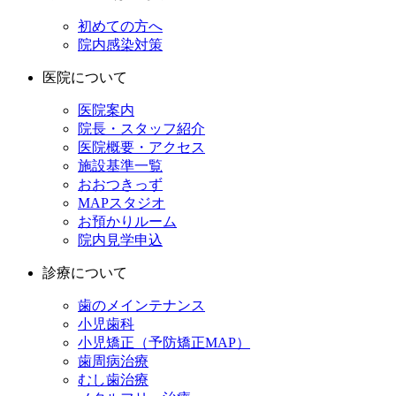
初めての方へ
院内感染対策
医院について
医院案内
院長・スタッフ紹介
医院概要・アクセス
施設基準一覧
おおつきっず
MAPスタジオ
お預かりルーム
院内見学申込
診療について
歯のメインテナンス
小児歯科
小児矯正（予防矯正MAP）
歯周病治療
むし歯治療