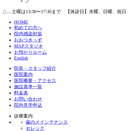
／
△…土曜は13:30〜17:30まで 【休診日】水曜、日曜、祝日
HOME
初めての方へ
院内感染対策
おおつきっず
MAPスタジオ
お預かりルーム
English
院長・スタッフ紹介
医院案内
医院概要・アクセス
施設基準一覧
料金表
お問い合わせ
院内見学申込
診療案内
歯のメインテナンス
セレック