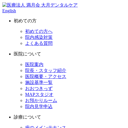
English
初めての方
初めての方へ
院内感染対策
よくある質問
医院について
医院案内
院長・スタッフ紹介
医院概要・アクセス
施設基準一覧
おおつきっず
MAPスタジオ
お預かりルーム
院内見学申込
診療について
歯のメインテナンス