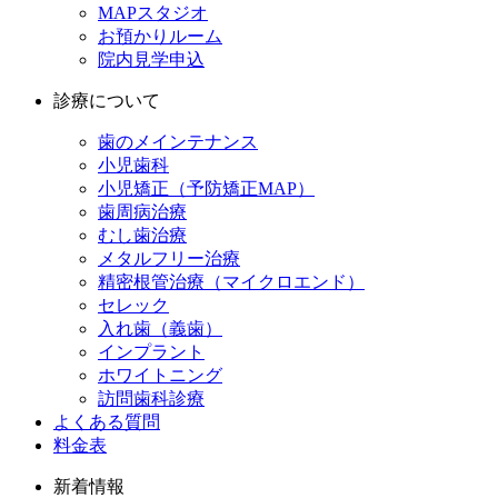
MAPスタジオ
お預かりルーム
院内見学申込
診療について
歯のメインテナンス
小児歯科
小児矯正（予防矯正MAP）
歯周病治療
むし歯治療
メタルフリー治療
精密根管治療（マイクロエンド）
セレック
入れ歯（義歯）
インプラント
ホワイトニング
訪問歯科診療
よくある質問
料金表
新着情報