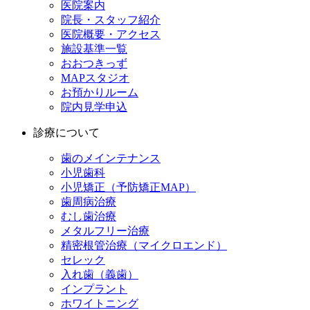
医院案内
院長・スタッフ紹介
医院概要・アクセス
施設基準一覧
おおつきっず
MAPスタジオ
お預かりルーム
院内見学申込
診療について
歯のメインテナンス
小児歯科
小児矯正（予防矯正MAP）
歯周病治療
むし歯治療
メタルフリー治療
精密根管治療（マイクロエンド）
セレック
入れ歯（義歯）
インプラント
ホワイトニング