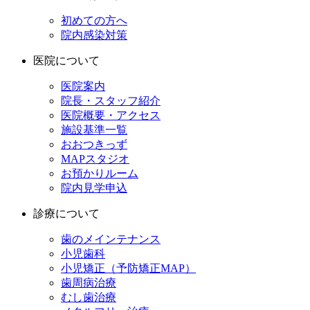
初めての方へ
院内感染対策
医院について
医院案内
院長・スタッフ紹介
医院概要・アクセス
施設基準一覧
おおつきっず
MAPスタジオ
お預かりルーム
院内見学申込
診療について
歯のメインテナンス
小児歯科
小児矯正（予防矯正MAP）
歯周病治療
むし歯治療