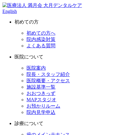
English
初めての方
初めての方へ
院内感染対策
よくある質問
医院について
医院案内
院長・スタッフ紹介
医院概要・アクセス
施設基準一覧
おおつきっず
MAPスタジオ
お預かりルーム
院内見学申込
診療について
歯のメインテナンス