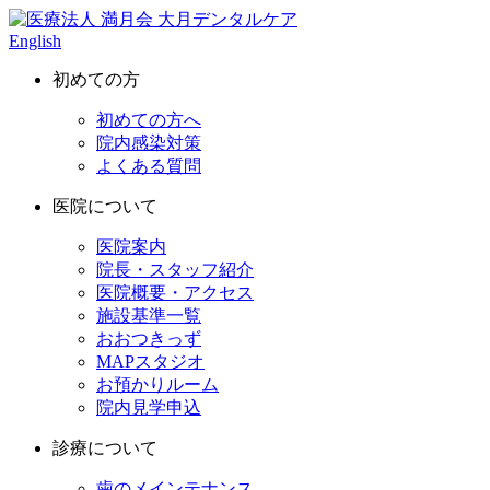
English
初めての方
初めての方へ
院内感染対策
よくある質問
医院について
医院案内
院長・スタッフ紹介
医院概要・アクセス
施設基準一覧
おおつきっず
MAPスタジオ
お預かりルーム
院内見学申込
診療について
歯のメインテナンス