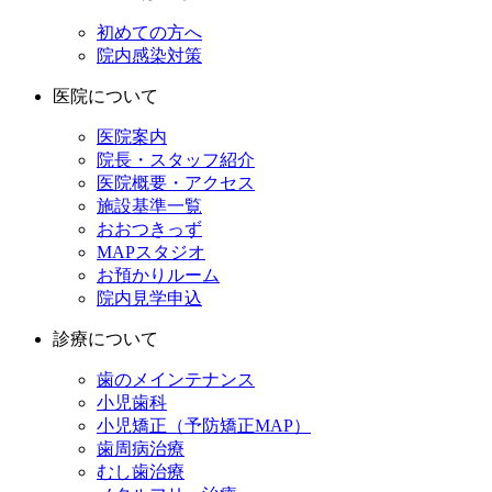
初めての方へ
院内感染対策
医院について
医院案内
院長・スタッフ紹介
医院概要・アクセス
施設基準一覧
おおつきっず
MAPスタジオ
お預かりルーム
院内見学申込
診療について
歯のメインテナンス
小児歯科
小児矯正（予防矯正MAP）
歯周病治療
むし歯治療