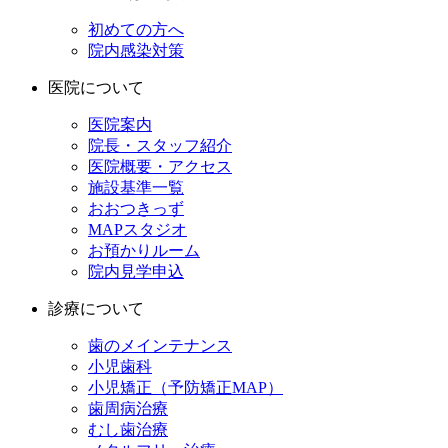
初めての方へ
院内感染対策
医院について
医院案内
院長・スタッフ紹介
医院概要・アクセス
施設基準一覧
おおつきっず
MAPスタジオ
お預かりルーム
院内見学申込
診療について
歯のメインテナンス
小児歯科
小児矯正（予防矯正MAP）
歯周病治療
むし歯治療