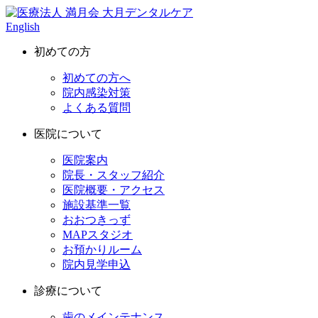
English
初めての方
初めての方へ
院内感染対策
よくある質問
医院について
医院案内
院長・スタッフ紹介
医院概要・アクセス
施設基準一覧
おおつきっず
MAPスタジオ
お預かりルーム
院内見学申込
診療について
歯のメインテナンス