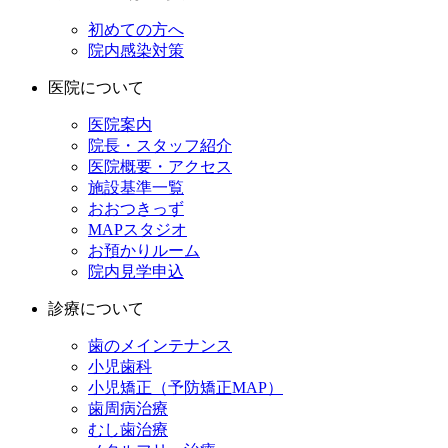
初めての方へ
院内感染対策
医院について
医院案内
院長・スタッフ紹介
医院概要・アクセス
施設基準一覧
おおつきっず
MAPスタジオ
お預かりルーム
院内見学申込
診療について
歯のメインテナンス
小児歯科
小児矯正（予防矯正MAP）
歯周病治療
むし歯治療