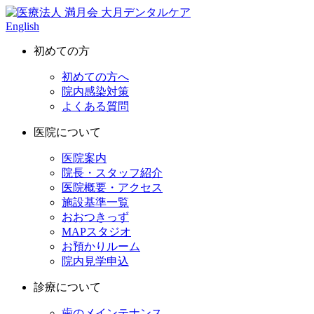
English
初めての方
初めての方へ
院内感染対策
よくある質問
医院について
医院案内
院長・スタッフ紹介
医院概要・アクセス
施設基準一覧
おおつきっず
MAPスタジオ
お預かりルーム
院内見学申込
診療について
歯のメインテナンス