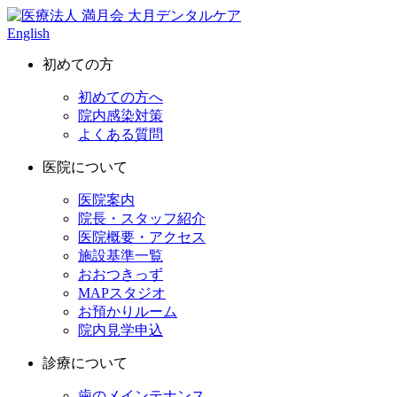
English
初めての方
初めての方へ
院内感染対策
よくある質問
医院について
医院案内
院長・スタッフ紹介
医院概要・アクセス
施設基準一覧
おおつきっず
MAPスタジオ
お預かりルーム
院内見学申込
診療について
歯のメインテナンス