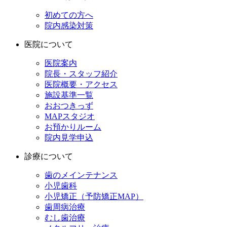
初めての方へ
院内感染対策
医院について
医院案内
院長・スタッフ紹介
医院概要・アクセス
施設基準一覧
おおつきっず
MAPスタジオ
お預かりルーム
院内見学申込
診療について
歯のメインテナンス
小児歯科
小児矯正（予防矯正MAP）
歯周病治療
むし歯治療