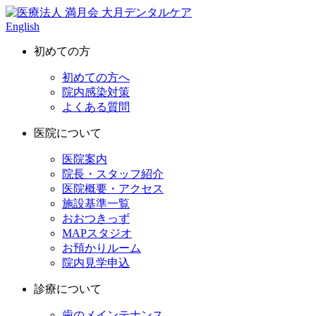
English
初めての方
初めての方へ
院内感染対策
よくある質問
医院について
医院案内
院長・スタッフ紹介
医院概要・アクセス
施設基準一覧
おおつきっず
MAPスタジオ
お預かりルーム
院内見学申込
診療について
歯のメインテナンス