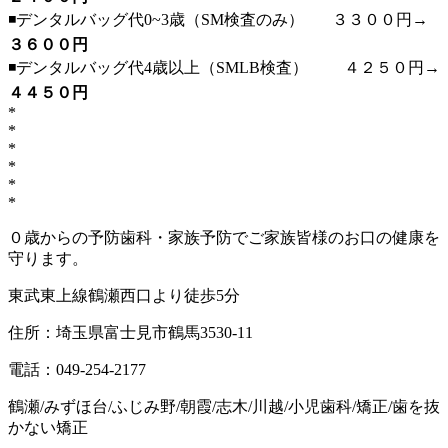
◾️デンタルバッグ代0~3歳（SM検査のみ） ３３００円→
３６００円
◾️デンタルバッグ代4歳以上（SMLB検査） ４２５０円→
４４５０円
*
*
*
*
*
*
０歳からの予防歯科・家族予防でご家族皆様のお口の健康を
守ります。
東武東上線鶴瀬西口より徒歩5分
住所：埼玉県富士見市鶴馬3530-11
電話：049-254-2177
鶴瀬/みずほ台/ふじみ野/朝霞/志木/川越/小児歯科/矯正/歯を抜
かない矯正