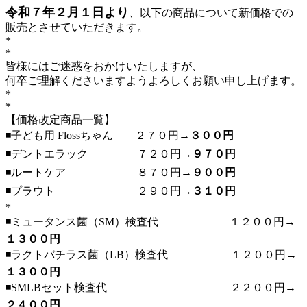
令和７年２月１日より
、以下の商品について新価格での
販売とさせていただきます。
*
*
皆様にはご迷惑をおかけいたしますが、
何卒ご理解くださいますようよろしくお願い申し上げます。
*
*
【価格改定商品一覧】
◾️子ども用 Flossちゃん ２７０円→
３００円
◾️デントエラック ７２０円→
９７０円
◾️ルートケア ８７０円→
９００円
◾️プラウト ２９０円→
３１０円
*
◾️ミュータンス菌（SM）検査代 １２００円→
１３００円
◾️ラクトバチラス菌（LB）検査代 １２００円→
１３００円
◾️SMLBセット検査代 ２２００円→
２４００円