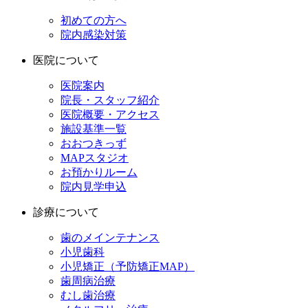
初めての方へ
院内感染対策
医院について
医院案内
院長・スタッフ紹介
医院概要・アクセス
施設基準一覧
おおつきっず
MAPスタジオ
お預かりルーム
院内見学申込
診療について
歯のメインテナンス
小児歯科
小児矯正（予防矯正MAP）
歯周病治療
むし歯治療