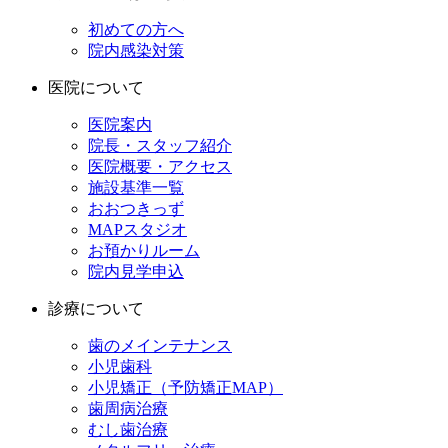
初めての方へ
院内感染対策
医院について
医院案内
院長・スタッフ紹介
医院概要・アクセス
施設基準一覧
おおつきっず
MAPスタジオ
お預かりルーム
院内見学申込
診療について
歯のメインテナンス
小児歯科
小児矯正（予防矯正MAP）
歯周病治療
むし歯治療