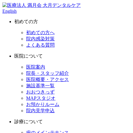
English
初めての方
初めての方へ
院内感染対策
よくある質問
医院について
医院案内
院長・スタッフ紹介
医院概要・アクセス
施設基準一覧
おおつきっず
MAPスタジオ
お預かりルーム
院内見学申込
診療について
歯のメインテナンス