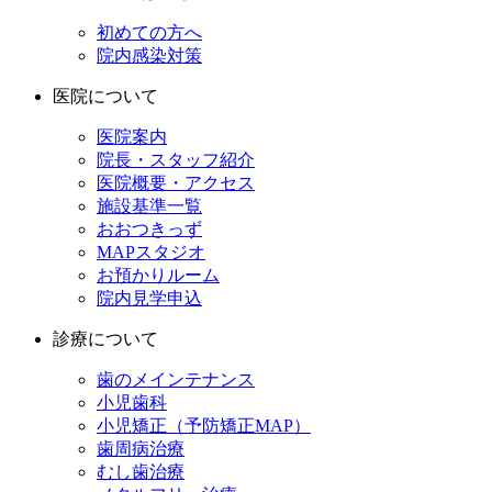
初めての方へ
院内感染対策
医院について
医院案内
院長・スタッフ紹介
医院概要・アクセス
施設基準一覧
おおつきっず
MAPスタジオ
お預かりルーム
院内見学申込
診療について
歯のメインテナンス
小児歯科
小児矯正（予防矯正MAP）
歯周病治療
むし歯治療