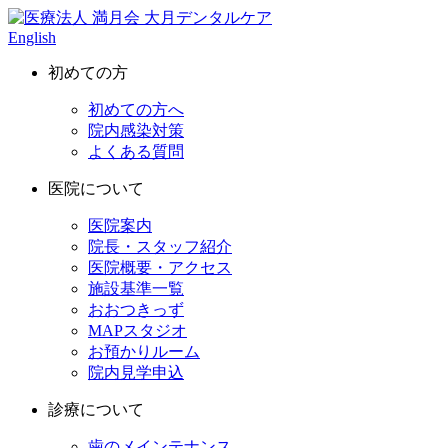
English
初めての方
初めての方へ
院内感染対策
よくある質問
医院について
医院案内
院長・スタッフ紹介
医院概要・アクセス
施設基準一覧
おおつきっず
MAPスタジオ
お預かりルーム
院内見学申込
診療について
歯のメインテナンス