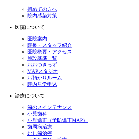
初めての方へ
院内感染対策
医院について
医院案内
院長・スタッフ紹介
医院概要・アクセス
施設基準一覧
おおつきっず
MAPスタジオ
お預かりルーム
院内見学申込
診療について
歯のメインテナンス
小児歯科
小児矯正（予防矯正MAP）
歯周病治療
むし歯治療