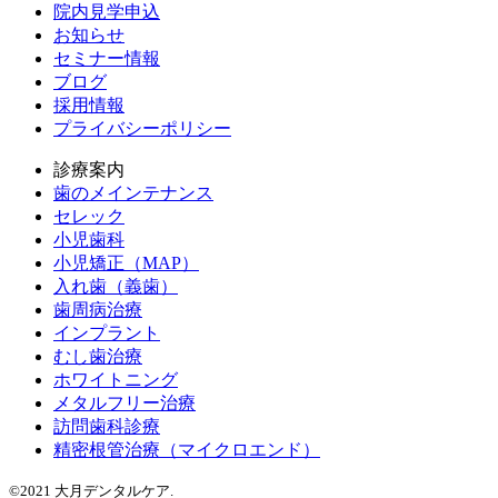
院内見学申込
お知らせ
セミナー情報
ブログ
採用情報
プライバシーポリシー
診療案内
歯のメインテナンス
セレック
小児歯科
小児矯正（MAP）
入れ歯（義歯）
歯周病治療
インプラント
むし歯治療
ホワイトニング
メタルフリー治療
訪問歯科診療
精密根管治療（マイクロエンド）
©2021 大月デンタルケア.