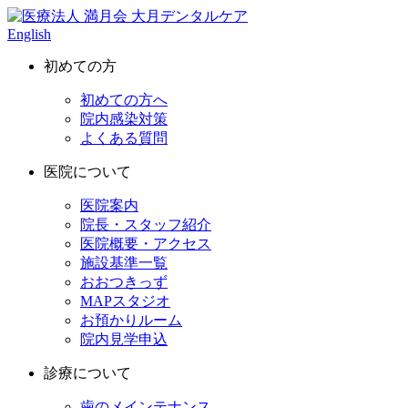
English
初めての方
初めての方へ
院内感染対策
よくある質問
医院について
医院案内
院長・スタッフ紹介
医院概要・アクセス
施設基準一覧
おおつきっず
MAPスタジオ
お預かりルーム
院内見学申込
診療について
歯のメインテナンス