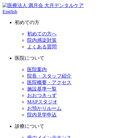
English
初めての方
初めての方へ
院内感染対策
よくある質問
医院について
医院案内
院長・スタッフ紹介
医院概要・アクセス
施設基準一覧
おおつきっず
MAPスタジオ
お預かりルーム
院内見学申込
診療について
歯のメインテナンス