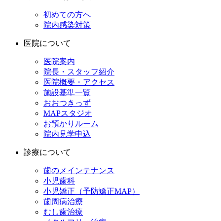
初めての方へ
院内感染対策
医院について
医院案内
院長・スタッフ紹介
医院概要・アクセス
施設基準一覧
おおつきっず
MAPスタジオ
お預かりルーム
院内見学申込
診療について
歯のメインテナンス
小児歯科
小児矯正（予防矯正MAP）
歯周病治療
むし歯治療