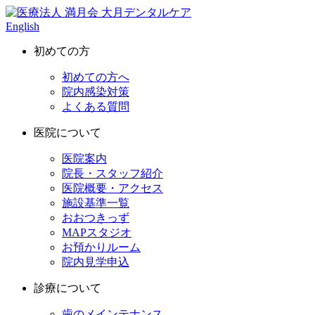
English
初めての方
初めての方へ
院内感染対策
よくある質問
医院について
医院案内
院長・スタッフ紹介
医院概要・アクセス
施設基準一覧
おおつきっず
MAPスタジオ
お預かりルーム
院内見学申込
診療について
歯のメインテナンス