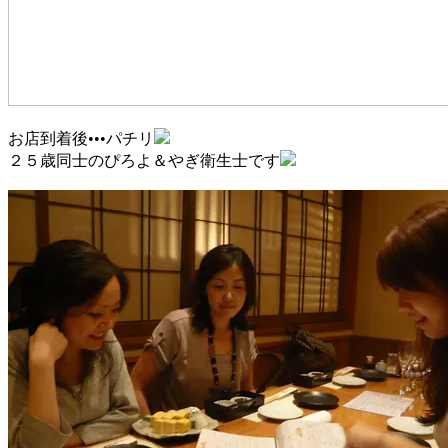
お店到着後•••パチリ
２５歳同士のぴろよ＆やぎ衛生士です