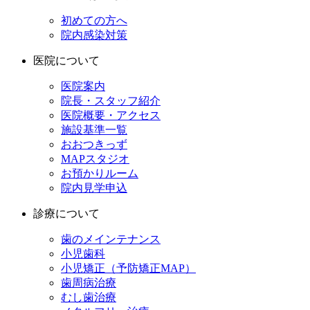
初めての方へ
院内感染対策
医院について
医院案内
院長・スタッフ紹介
医院概要・アクセス
施設基準一覧
おおつきっず
MAPスタジオ
お預かりルーム
院内見学申込
診療について
歯のメインテナンス
小児歯科
小児矯正（予防矯正MAP）
歯周病治療
むし歯治療