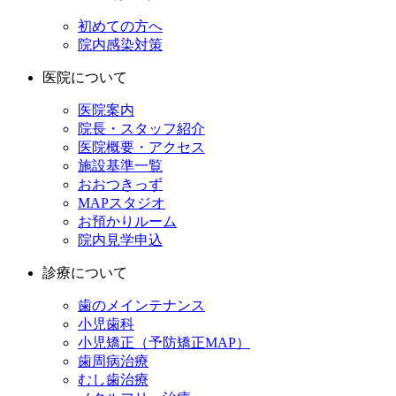
初めての方へ
院内感染対策
医院について
医院案内
院長・スタッフ紹介
医院概要・アクセス
施設基準一覧
おおつきっず
MAPスタジオ
お預かりルーム
院内見学申込
診療について
歯のメインテナンス
小児歯科
小児矯正（予防矯正MAP）
歯周病治療
むし歯治療