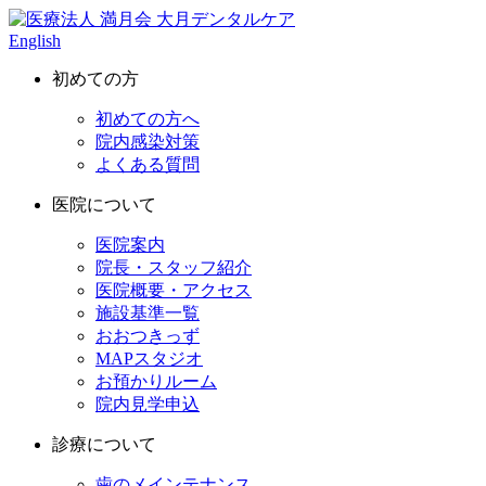
English
初めての方
初めての方へ
院内感染対策
よくある質問
医院について
医院案内
院長・スタッフ紹介
医院概要・アクセス
施設基準一覧
おおつきっず
MAPスタジオ
お預かりルーム
院内見学申込
診療について
歯のメインテナンス