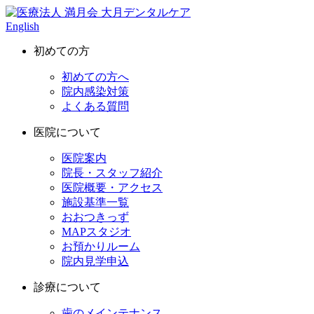
English
初めての方
初めての方へ
院内感染対策
よくある質問
医院について
医院案内
院長・スタッフ紹介
医院概要・アクセス
施設基準一覧
おおつきっず
MAPスタジオ
お預かりルーム
院内見学申込
診療について
歯のメインテナンス