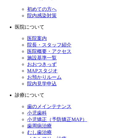
初めての方へ
院内感染対策
医院について
医院案内
院長・スタッフ紹介
医院概要・アクセス
施設基準一覧
おおつきっず
MAPスタジオ
お預かりルーム
院内見学申込
診療について
歯のメインテナンス
小児歯科
小児矯正（予防矯正MAP）
歯周病治療
むし歯治療