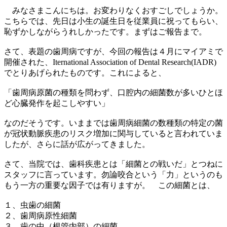
みなさまこんにちは。お変わりなくおすごしでしょうか。
こちらでは、先日は小生の誕生日を従業員に祝ってもらい、
恥ずかしながらうれしかったです。まずはご報告まで。
さて、表題の歯周病ですが、今回の報告は４月にマイアミで
開催された、Iternational Association of Dental Research(IADR)
でとりあげられたものです。これによると、
「歯周病原菌の種類を問わず、口腔内の細菌数が多いひとほ
ど心臓発作を起こしやすい」
なのだそうです。いままでは歯周病細菌の数種類の特定の菌
が冠状動脈疾患のリスク増加に関与していると言われていま
したが、さらに話が広がってきました。
さて、当院では、歯科疾患とは「細菌との戦いだ」とつねに
スタッフに言っています。勿論咬合という「力」というのも
もう一方の重要な因子では有りますが。 この細菌とは、
１、虫歯の細菌
２、歯周病原性細菌
３、歯の中（根管内部）の細菌