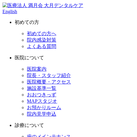
English
初めての方
初めての方へ
院内感染対策
よくある質問
医院について
医院案内
院長・スタッフ紹介
医院概要・アクセス
施設基準一覧
おおつきっず
MAPスタジオ
お預かりルーム
院内見学申込
診療について
歯のメインテナンス