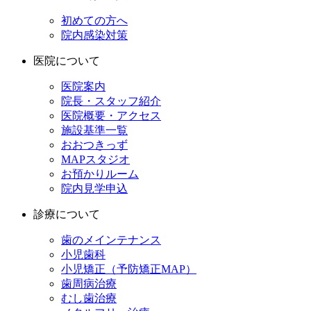
初めての方へ
院内感染対策
医院について
医院案内
院長・スタッフ紹介
医院概要・アクセス
施設基準一覧
おおつきっず
MAPスタジオ
お預かりルーム
院内見学申込
診療について
歯のメインテナンス
小児歯科
小児矯正（予防矯正MAP）
歯周病治療
むし歯治療