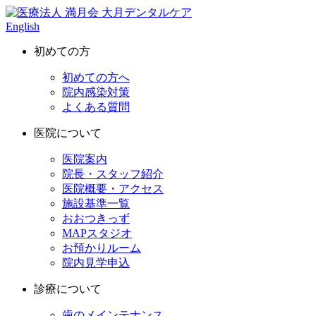
English
初めての方
初めての方へ
院内感染対策
よくある質問
医院について
医院案内
院長・スタッフ紹介
医院概要・アクセス
施設基準一覧
おおつきっず
MAPスタジオ
お預かりルーム
院内見学申込
診療について
歯のメインテナンス