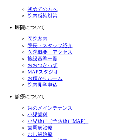
初めての方へ
院内感染対策
医院について
医院案内
院長・スタッフ紹介
医院概要・アクセス
施設基準一覧
おおつきっず
MAPスタジオ
お預かりルーム
院内見学申込
診療について
歯のメインテナンス
小児歯科
小児矯正（予防矯正MAP）
歯周病治療
むし歯治療