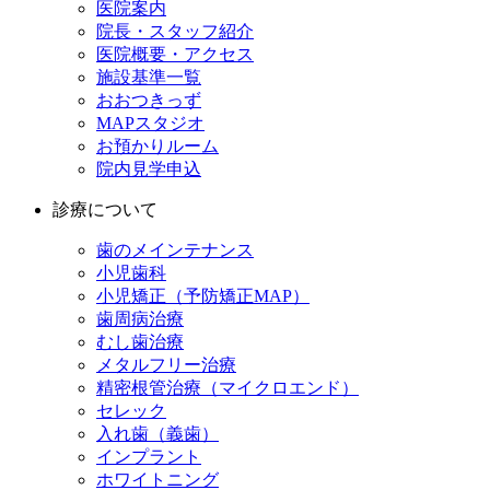
医院案内
院長・スタッフ紹介
医院概要・アクセス
施設基準一覧
おおつきっず
MAPスタジオ
お預かりルーム
院内見学申込
診療について
歯のメインテナンス
小児歯科
小児矯正（予防矯正MAP）
歯周病治療
むし歯治療
メタルフリー治療
精密根管治療（マイクロエンド）
セレック
入れ歯（義歯）
インプラント
ホワイトニング