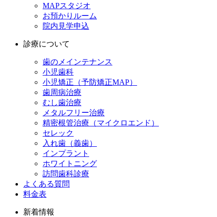
MAPスタジオ
お預かりルーム
院内見学申込
診療について
歯のメインテナンス
小児歯科
小児矯正（予防矯正MAP）
歯周病治療
むし歯治療
メタルフリー治療
精密根管治療（マイクロエンド）
セレック
入れ歯（義歯）
インプラント
ホワイトニング
訪問歯科診療
よくある質問
料金表
新着情報