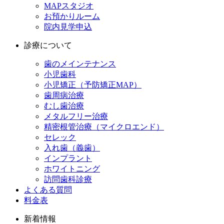
MAPスタジオ
お預かりルーム
院内見学申込
診療について
歯のメインテナンス
小児歯科
小児矯正（予防矯正MAP）
歯周病治療
むし歯治療
メタルフリー治療
精密根管治療（マイクロエンド）
セレック
入れ歯（義歯）
インプラント
ホワイトニング
訪問歯科診療
よくある質問
料金表
新着情報