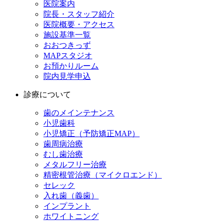
医院案内
院長・スタッフ紹介
医院概要・アクセス
施設基準一覧
おおつきっず
MAPスタジオ
お預かりルーム
院内見学申込
診療について
歯のメインテナンス
小児歯科
小児矯正（予防矯正MAP）
歯周病治療
むし歯治療
メタルフリー治療
精密根管治療（マイクロエンド）
セレック
入れ歯（義歯）
インプラント
ホワイトニング