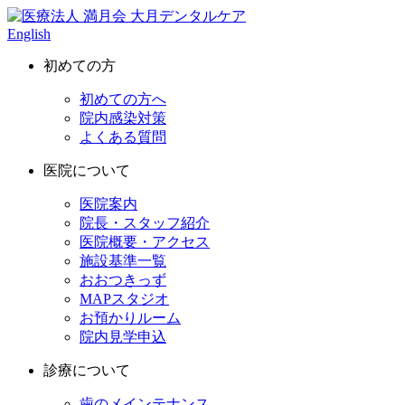
English
初めての方
初めての方へ
院内感染対策
よくある質問
医院について
医院案内
院長・スタッフ紹介
医院概要・アクセス
施設基準一覧
おおつきっず
MAPスタジオ
お預かりルーム
院内見学申込
診療について
歯のメインテナンス