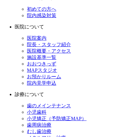
初めての方へ
院内感染対策
医院について
医院案内
院長・スタッフ紹介
医院概要・アクセス
施設基準一覧
おおつきっず
MAPスタジオ
お預かりルーム
院内見学申込
診療について
歯のメインテナンス
小児歯科
小児矯正（予防矯正MAP）
歯周病治療
むし歯治療