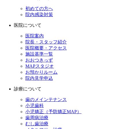
初めての方へ
院内感染対策
医院について
医院案内
院長・スタッフ紹介
医院概要・アクセス
施設基準一覧
おおつきっず
MAPスタジオ
お預かりルーム
院内見学申込
診療について
歯のメインテナンス
小児歯科
小児矯正（予防矯正MAP）
歯周病治療
むし歯治療