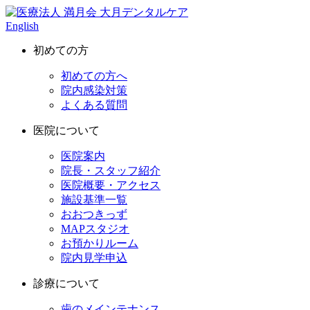
English
初めての方
初めての方へ
院内感染対策
よくある質問
医院について
医院案内
院長・スタッフ紹介
医院概要・アクセス
施設基準一覧
おおつきっず
MAPスタジオ
お預かりルーム
院内見学申込
診療について
歯のメインテナンス