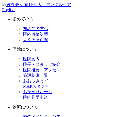
English
初めての方
初めての方へ
院内感染対策
よくある質問
医院について
医院案内
院長・スタッフ紹介
医院概要・アクセス
施設基準一覧
おおつきっず
MAPスタジオ
お預かりルーム
院内見学申込
診療について
歯のメインテナンス