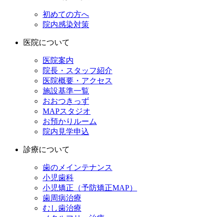
初めての方へ
院内感染対策
医院について
医院案内
院長・スタッフ紹介
医院概要・アクセス
施設基準一覧
おおつきっず
MAPスタジオ
お預かりルーム
院内見学申込
診療について
歯のメインテナンス
小児歯科
小児矯正（予防矯正MAP）
歯周病治療
むし歯治療