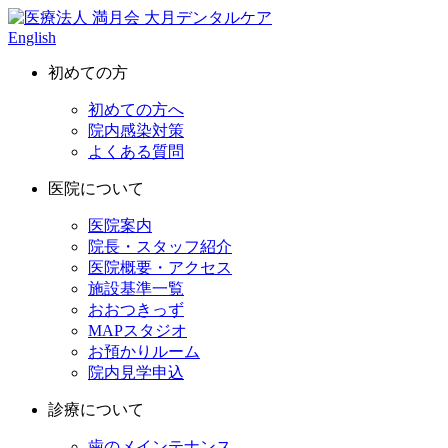
English
初めての方
初めての方へ
院内感染対策
よくある質問
医院について
医院案内
院長・スタッフ紹介
医院概要・アクセス
施設基準一覧
おおつきっず
MAPスタジオ
お預かりルーム
院内見学申込
診療について
歯のメインテナンス