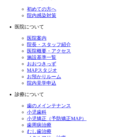
初めての方へ
院内感染対策
医院について
医院案内
院長・スタッフ紹介
医院概要・アクセス
施設基準一覧
おおつきっず
MAPスタジオ
お預かりルーム
院内見学申込
診療について
歯のメインテナンス
小児歯科
小児矯正（予防矯正MAP）
歯周病治療
むし歯治療