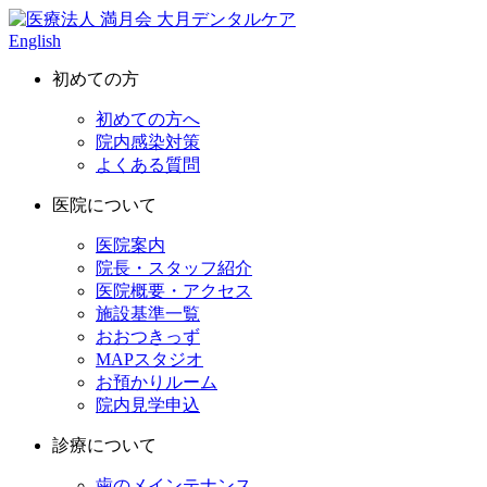
English
初めての方
初めての方へ
院内感染対策
よくある質問
医院について
医院案内
院長・スタッフ紹介
医院概要・アクセス
施設基準一覧
おおつきっず
MAPスタジオ
お預かりルーム
院内見学申込
診療について
歯のメインテナンス