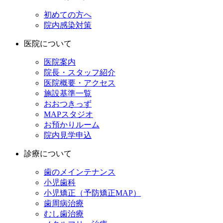
初めての方へ
院内感染対策
医院について
医院案内
院長・スタッフ紹介
医院概要・アクセス
施設基準一覧
おおつきっず
MAPスタジオ
お預かりルーム
院内見学申込
診療について
歯のメインテナンス
小児歯科
小児矯正（予防矯正MAP）
歯周病治療
むし歯治療