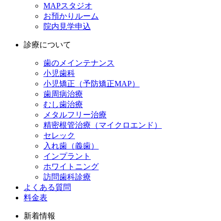
MAPスタジオ
お預かりルーム
院内見学申込
診療について
歯のメインテナンス
小児歯科
小児矯正（予防矯正MAP）
歯周病治療
むし歯治療
メタルフリー治療
精密根管治療（マイクロエンド）
セレック
入れ歯（義歯）
インプラント
ホワイトニング
訪問歯科診療
よくある質問
料金表
新着情報