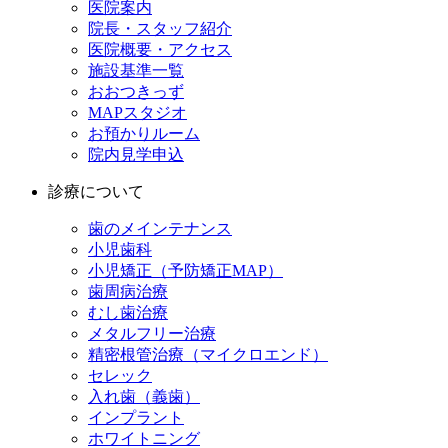
医院案内
院長・スタッフ紹介
医院概要・アクセス
施設基準一覧
おおつきっず
MAPスタジオ
お預かりルーム
院内見学申込
診療について
歯のメインテナンス
小児歯科
小児矯正（予防矯正MAP）
歯周病治療
むし歯治療
メタルフリー治療
精密根管治療（マイクロエンド）
セレック
入れ歯（義歯）
インプラント
ホワイトニング