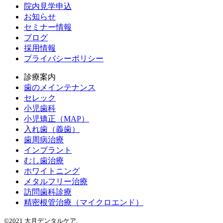
院内見学申込
お知らせ
セミナー情報
ブログ
採用情報
プライバシーポリシー
診療案内
歯のメインテナンス
セレック
小児歯科
小児矯正（MAP）
入れ歯（義歯）
歯周病治療
インプラント
むし歯治療
ホワイトニング
メタルフリー治療
訪問歯科診療
精密根管治療（マイクロエンド）
©2021 大月デンタルケア.