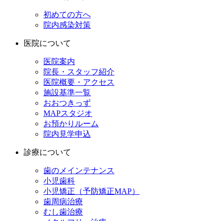
初めての方へ
院内感染対策
医院について
医院案内
院長・スタッフ紹介
医院概要・アクセス
施設基準一覧
おおつきっず
MAPスタジオ
お預かりルーム
院内見学申込
診療について
歯のメインテナンス
小児歯科
小児矯正（予防矯正MAP）
歯周病治療
むし歯治療