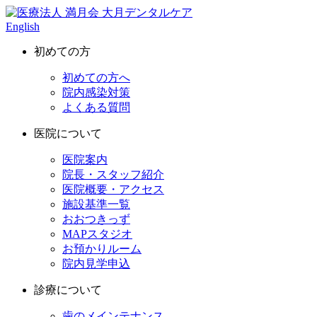
English
初めての方
初めての方へ
院内感染対策
よくある質問
医院について
医院案内
院長・スタッフ紹介
医院概要・アクセス
施設基準一覧
おおつきっず
MAPスタジオ
お預かりルーム
院内見学申込
診療について
歯のメインテナンス