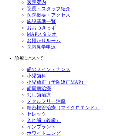
医院案内
院長・スタッフ紹介
医院概要・アクセス
施設基準一覧
おおつきっず
MAPスタジオ
お預かりルーム
院内見学申込
診療について
歯のメインテナンス
小児歯科
小児矯正（予防矯正MAP）
歯周病治療
むし歯治療
メタルフリー治療
精密根管治療（マイクロエンド）
セレック
入れ歯（義歯）
インプラント
ホワイトニング