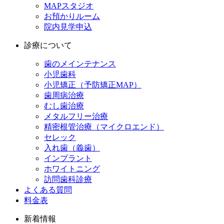
MAPスタジオ
お預かりルーム
院内見学申込
診療について
歯のメインテナンス
小児歯科
小児矯正（予防矯正MAP）
歯周病治療
むし歯治療
メタルフリー治療
精密根管治療（マイクロエンド）
セレック
入れ歯（義歯）
インプラント
ホワイトニング
訪問歯科診療
よくある質問
料金表
新着情報