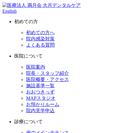
English
初めての方
初めての方へ
院内感染対策
よくある質問
医院について
医院案内
院長・スタッフ紹介
医院概要・アクセス
施設基準一覧
おおつきっず
MAPスタジオ
お預かりルーム
院内見学申込
診療について
歯のメインテナンス