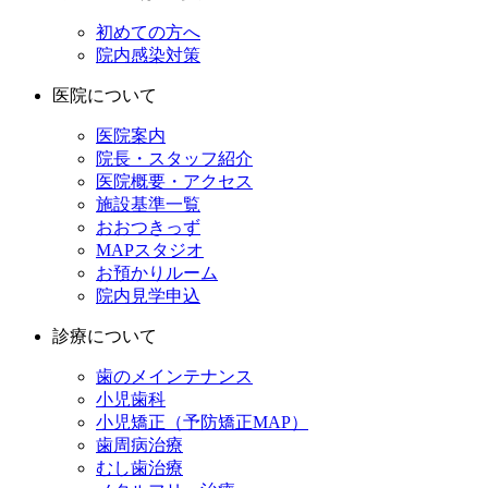
初めての方へ
院内感染対策
医院について
医院案内
院長・スタッフ紹介
医院概要・アクセス
施設基準一覧
おおつきっず
MAPスタジオ
お預かりルーム
院内見学申込
診療について
歯のメインテナンス
小児歯科
小児矯正（予防矯正MAP）
歯周病治療
むし歯治療