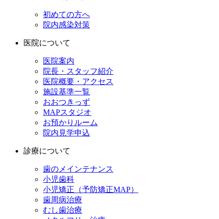
初めての方へ
院内感染対策
医院について
医院案内
院長・スタッフ紹介
医院概要・アクセス
施設基準一覧
おおつきっず
MAPスタジオ
お預かりルーム
院内見学申込
診療について
歯のメインテナンス
小児歯科
小児矯正（予防矯正MAP）
歯周病治療
むし歯治療