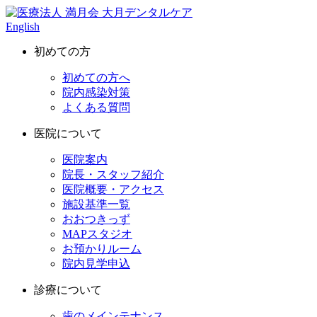
English
初めての方
初めての方へ
院内感染対策
よくある質問
医院について
医院案内
院長・スタッフ紹介
医院概要・アクセス
施設基準一覧
おおつきっず
MAPスタジオ
お預かりルーム
院内見学申込
診療について
歯のメインテナンス