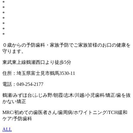
*
*
*
*
*
*
*
０歳からの予防歯科・家族予防でご家族皆様のお口の健康を
守ります。
東武東上線鶴瀬西口より徒歩5分
住所：埼玉県富士見市鶴馬3530-11
電話：049-254-2177
鶴瀬/みずほ台/ふじみ野/朝霞/志木/川越/小児歯科/矯正/歯を抜
かない矯正
MRC/
初めての歯医者さん
/
歯周病
/
ホワイトニング
/TCH
緩和
ケア
/
予防歯科
ALL