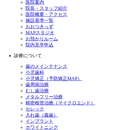
医院案内
院長・スタッフ紹介
医院概要・アクセス
施設基準一覧
おおつきっず
MAPスタジオ
お預かりルーム
院内見学申込
診療について
歯のメインテナンス
小児歯科
小児矯正（予防矯正MAP）
歯周病治療
むし歯治療
メタルフリー治療
精密根管治療（マイクロエンド）
セレック
入れ歯（義歯）
インプラント
ホワイトニング