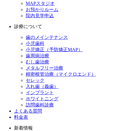
MAPスタジオ
お預かりルーム
院内見学申込
診療について
歯のメインテナンス
小児歯科
小児矯正（予防矯正MAP）
歯周病治療
むし歯治療
メタルフリー治療
精密根管治療（マイクロエンド）
セレック
入れ歯（義歯）
インプラント
ホワイトニング
訪問歯科診療
よくある質問
料金表
新着情報