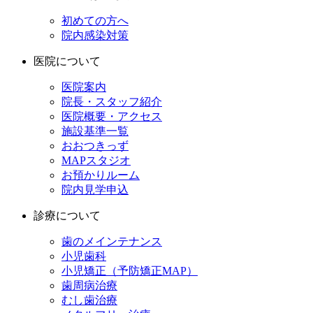
初めての方へ
院内感染対策
医院について
医院案内
院長・スタッフ紹介
医院概要・アクセス
施設基準一覧
おおつきっず
MAPスタジオ
お預かりルーム
院内見学申込
診療について
歯のメインテナンス
小児歯科
小児矯正（予防矯正MAP）
歯周病治療
むし歯治療