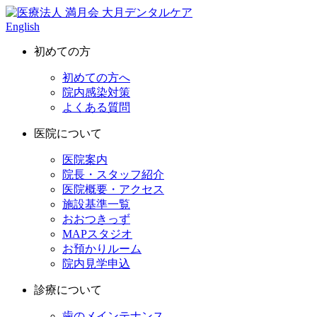
English
初めての方
初めての方へ
院内感染対策
よくある質問
医院について
医院案内
院長・スタッフ紹介
医院概要・アクセス
施設基準一覧
おおつきっず
MAPスタジオ
お預かりルーム
院内見学申込
診療について
歯のメインテナンス