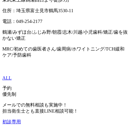
住所：埼玉県富士見市鶴馬3530-11
電話：049-254-2177
鶴瀬/みずほ台/ふじみ野/朝霞/志木/川越/小児歯科/矯正/歯を抜
かない矯正
MRC/
初めての歯医者さん
/
歯周病
/
ホワイトニング
/TCH
緩和
ケア
/
予防歯科
ALL
予約
優先制
メールでの無料相談も実施中！
担当衛生士とも直接LINE相談可能！
初診専用