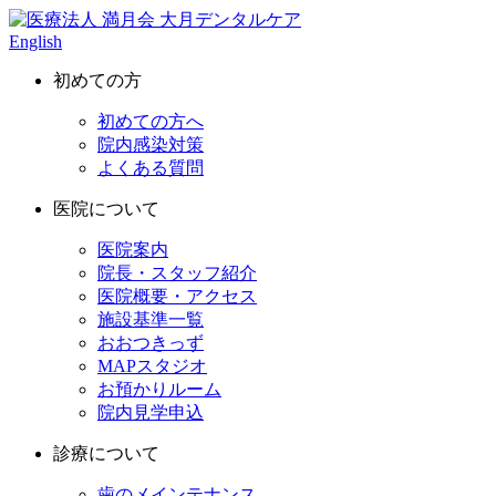
English
初めての方
初めての方へ
院内感染対策
よくある質問
医院について
医院案内
院長・スタッフ紹介
医院概要・アクセス
施設基準一覧
おおつきっず
MAPスタジオ
お預かりルーム
院内見学申込
診療について
歯のメインテナンス