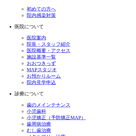
初めての方へ
院内感染対策
医院について
医院案内
院長・スタッフ紹介
医院概要・アクセス
施設基準一覧
おおつきっず
MAPスタジオ
お預かりルーム
院内見学申込
診療について
歯のメインテナンス
小児歯科
小児矯正（予防矯正MAP）
歯周病治療
むし歯治療