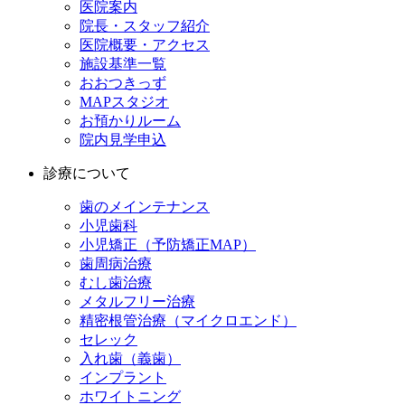
医院案内
院長・スタッフ紹介
医院概要・アクセス
施設基準一覧
おおつきっず
MAPスタジオ
お預かりルーム
院内見学申込
診療について
歯のメインテナンス
小児歯科
小児矯正（予防矯正MAP）
歯周病治療
むし歯治療
メタルフリー治療
精密根管治療（マイクロエンド）
セレック
入れ歯（義歯）
インプラント
ホワイトニング