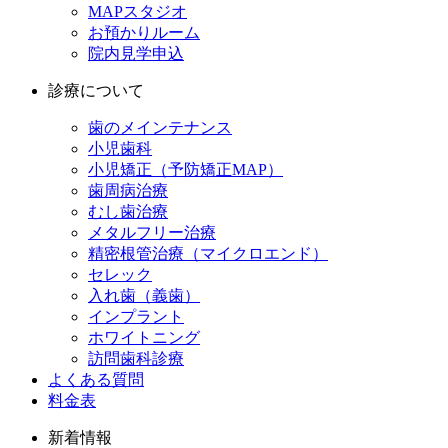
MAPスタジオ
お預かりルーム
院内見学申込
診療について
歯のメインテナンス
小児歯科
小児矯正（予防矯正MAP）
歯周病治療
むし歯治療
メタルフリー治療
精密根管治療（マイクロエンド）
セレック
入れ歯（義歯）
インプラント
ホワイトニング
訪問歯科診療
よくある質問
料金表
新着情報