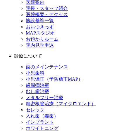
医院案内
院長・スタッフ紹介
医院概要・アクセス
施設基準一覧
おおつきっず
MAPスタジオ
お預かりルーム
院内見学申込
診療について
歯のメインテナンス
小児歯科
小児矯正（予防矯正MAP）
歯周病治療
むし歯治療
メタルフリー治療
精密根管治療（マイクロエンド）
セレック
入れ歯（義歯）
インプラント
ホワイトニング