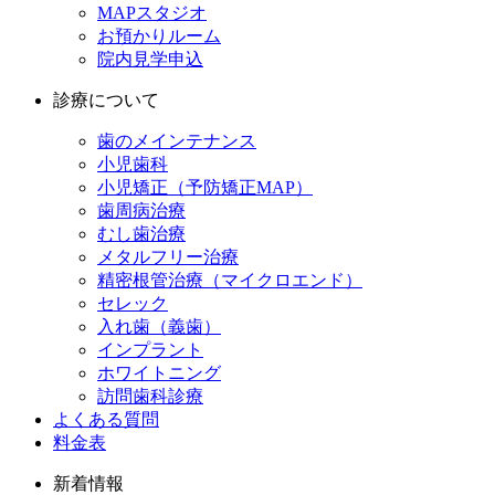
MAPスタジオ
お預かりルーム
院内見学申込
診療について
歯のメインテナンス
小児歯科
小児矯正（予防矯正MAP）
歯周病治療
むし歯治療
メタルフリー治療
精密根管治療（マイクロエンド）
セレック
入れ歯（義歯）
インプラント
ホワイトニング
訪問歯科診療
よくある質問
料金表
新着情報