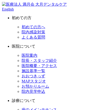
English
初めての方
初めての方へ
院内感染対策
よくある質問
医院について
医院案内
院長・スタッフ紹介
医院概要・アクセス
施設基準一覧
おおつきっず
MAPスタジオ
お預かりルーム
院内見学申込
診療について
歯のメインテナンス