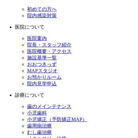
初めての方へ
院内感染対策
医院について
医院案内
院長・スタッフ紹介
医院概要・アクセス
施設基準一覧
おおつきっず
MAPスタジオ
お預かりルーム
院内見学申込
診療について
歯のメインテナンス
小児歯科
小児矯正（予防矯正MAP）
歯周病治療
むし歯治療