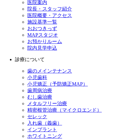
医院案内
院長・スタッフ紹介
医院概要・アクセス
施設基準一覧
おおつきっず
MAPスタジオ
お預かりルーム
院内見学申込
診療について
歯のメインテナンス
小児歯科
小児矯正（予防矯正MAP）
歯周病治療
むし歯治療
メタルフリー治療
精密根管治療（マイクロエンド）
セレック
入れ歯（義歯）
インプラント
ホワイトニング