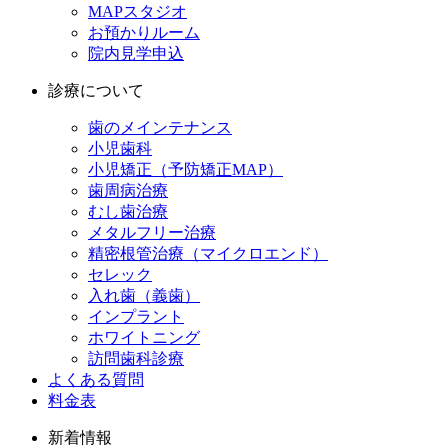
MAPスタジオ
お預かりルーム
院内見学申込
診療について
歯のメインテナンス
小児歯科
小児矯正（予防矯正MAP）
歯周病治療
むし歯治療
メタルフリー治療
精密根管治療（マイクロエンド）
セレック
入れ歯（義歯）
インプラント
ホワイトニング
訪問歯科診療
よくある質問
料金表
新着情報