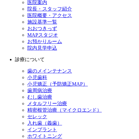
医院案内
院長・スタッフ紹介
医院概要・アクセス
施設基準一覧
おおつきっず
MAPスタジオ
お預かりルーム
院内見学申込
診療について
歯のメインテナンス
小児歯科
小児矯正（予防矯正MAP）
歯周病治療
むし歯治療
メタルフリー治療
精密根管治療（マイクロエンド）
セレック
入れ歯（義歯）
インプラント
ホワイトニング