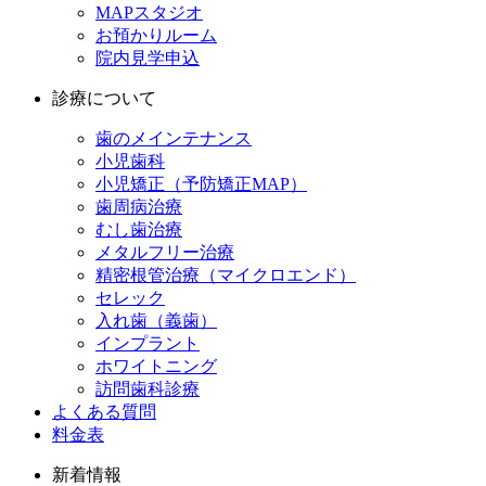
MAPスタジオ
お預かりルーム
院内見学申込
診療について
歯のメインテナンス
小児歯科
小児矯正（予防矯正MAP）
歯周病治療
むし歯治療
メタルフリー治療
精密根管治療（マイクロエンド）
セレック
入れ歯（義歯）
インプラント
ホワイトニング
訪問歯科診療
よくある質問
料金表
新着情報